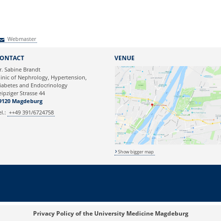
Webmaster
Webmaster
ONTACT
VENUE
r. Sabine Brandt
linic of Nephrology, Hypertension,
iabetes and Endocrinology
eipziger Strasse 44
9120 Magdeburg
el.:
++49 391/6724758
Show bigger map
Privacy Policy of the University Medicine Magdeburg