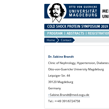
ME
UN
COLD SHOCK PROTEIN SYMPOSIUM 2019
PROGRAM
ABSTRACTS
REGISTRATIO
Home
Contact
Dr. Sabine Brandt
Clinic of Nephrology, Hypertension, Diabete
Otto-von-Guericke University Magdeburg
Leipziger Str. 44
39120 Magdeburg
Germany
Sabine.Brandt@med.ovgu.de
Tel.: ++49 391/6724758