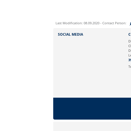
Last Modification: 08.09.2020 - Contact Person:
Sie können eine Nachricht versenden an:
SOCIAL MEDIA
C
Ihre E-Mailadresse:
D
C
D
Ihr Anliegen:
L
3
T